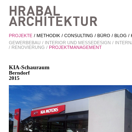
Hrab
PROJEKTE
METHODIK
CONSULTING
BÜRO
BLOG
GEWERBEBAU
INTERIOR UND MESSEDESIGN
INTERN
RENOVIERUNG
PROJEKTMANAGEMENT
KIA-Schauraum
Berndorf
2015