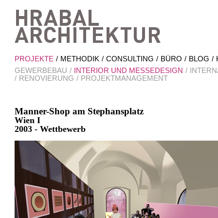
Hrab
PROJEKTE
METHODIK
CONSULTING
BÜRO
BLOG
GEWERBEBAU
INTERIOR UND MESSEDESIGN
INTERN
RENOVIERUNG
PROJEKTMANAGEMENT
Manner-Shop am Stephansplatz
Wien I
2003 - Wettbewerb