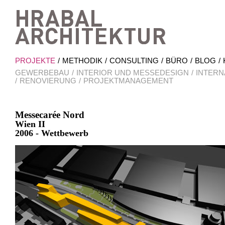
Hrab
PROJEKTE
METHODIK
CONSULTING
BÜRO
BLOG
GEWERBEBAU
INTERIOR UND MESSEDESIGN
INTERN
RENOVIERUNG
PROJEKTMANAGEMENT
Messecarée Nord
Wien II
2006 - Wettbewerb