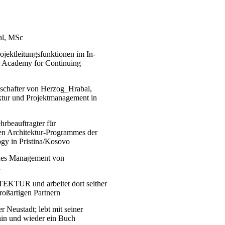
al, MSc
ojektleitungsfunktionen im In-
r Academy for Continuing
lschafter von Herzog_Hrabal,
ektur und Projektmanagement in
rbeauftragter für
en Architektur-Programmes der
ogy in Pristina/Kosovo
ches Management von
n
TEKTUR
und arbeitet dort seither
roßartigen Partnern
 Neustadt; lebt mit seiner
hin und wieder ein Buch