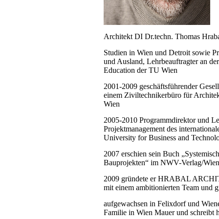
Architekt DI Dr.techn. Thomas Hrab
Studien in Wien und Detroit sowie Pr
und Ausland, Lehrbeauftragter an de
Education der TU Wien
2001-2009 geschäftsführender Gesel
einem Ziviltechnikerbüro für Archit
Wien
2005-2010 Programmdirektor und Leh
Projektmanagement des international
University for Business and Technol
2007 erschien sein Buch „Systemis
Bauprojekten“ im NWV-Verlag/Wie
2009 gründete er
HRABAL ARCHI
mit einem ambitionierten Team und g
aufgewachsen in Felixdorf und Wiener
Familie in Wien Mauer und schreibt 