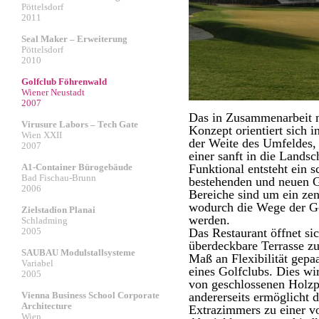
Pöttelsdorf
2011
Seal Maker – Erweiterung
Pöttelsdorf
2010
Golfclub Föhrenwald
Wiener Neustadt
2007
Das in Zusammenarbeit m
Virusure Labors – Tech Gate
Konzept orientiert sich 
Wien XXII
der Weite des Umfeldes,
2007
einer sanft in die Landsc
A1-Container Bürogebäude
Funktional entsteht ein 
Bad Fischau-Brunn
bestehenden und neuen G
2006
Bereiche sind um ein zen
wodurch die Wege der Go
Zielstadion Planai
werden.
Schladming
2005
Das Restaurant öffnet si
überdeckbare Terrasse zu
SAUBAU Modulstallsysteme
Maß an Flexibilität gepa
Variabel
eines Golfclubs. Dies wi
2005
von geschlossenen Holzp
Vienna Business School Corporate
andererseits ermöglicht 
Architecture
Extrazimmers zu einer vo
Wien