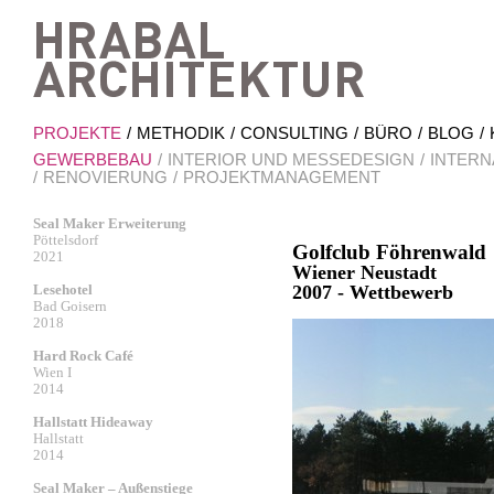
Hrab
PROJEKTE
METHODIK
CONSULTING
BÜRO
BLOG
GEWERBEBAU
INTERIOR UND MESSEDESIGN
INTERN
RENOVIERUNG
PROJEKTMANAGEMENT
Seal Maker Erweiterung
Pöttelsdorf
Golfclub Föhrenwald
2021
Wiener Neustadt
Lesehotel
2007 - Wettbewerb
Bad Goisern
2018
Hard Rock Café
Wien I
2014
Hallstatt Hideaway
Hallstatt
2014
Seal Maker – Außenstiege