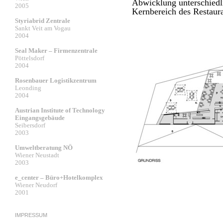
Abwicklung unterschiedli
2005
Kernbereich des Restaura
Styriabrid Zentrale
Sankt Veit am Vogau
2004
Seal Maker – Firmenzentrale
Pöttelsdorf
2004
Rosenbauer Logistikzentrum
Leonding
2004
Austrian Institute of Technology
Eingangsgebäude
Seibersdorf
2003
Umweltberatung NÖ
Wiener Neustadt
2003
e_center – Büro+Hotelkomplex
Wiener Neudorf
2001
IMPRESSUM