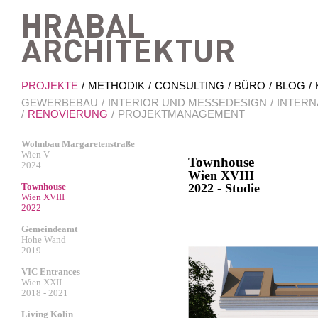
Hrab
PROJEKTE
METHODIK
CONSULTING
BÜRO
BLOG
GEWERBEBAU
INTERIOR UND MESSEDESIGN
INTERN
RENOVIERUNG
PROJEKTMANAGEMENT
Wohnbau Margaretenstraße
Wien V
Townhouse
2024
Wien XVIII
Townhouse
2022 - Studie
Wien XVIII
2022
Gemeindeamt
Hohe Wand
2019
VIC Entrances
Wien XXII
2018 - 2021
Living Kolin