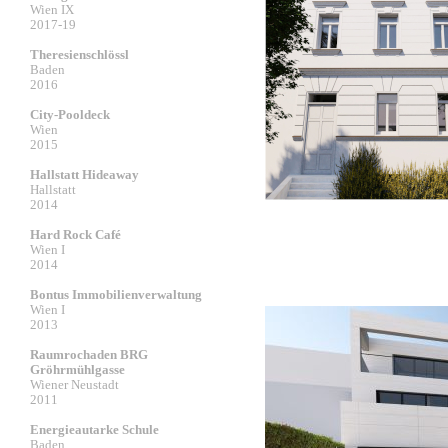
Wien IX
2017-19
Theresienschlössl
Baden
2016
City-Pooldeck
Wien
2015
Hallstatt Hideaway
Hallstatt
2014
Hard Rock Café
Wien I
2014
Bontus Immobilienverwaltung
Wien I
2013
Raumrochaden BRG
Gröhrmühlgasse
Wiener Neustadt
2011
Energieautarke Schule
Baden