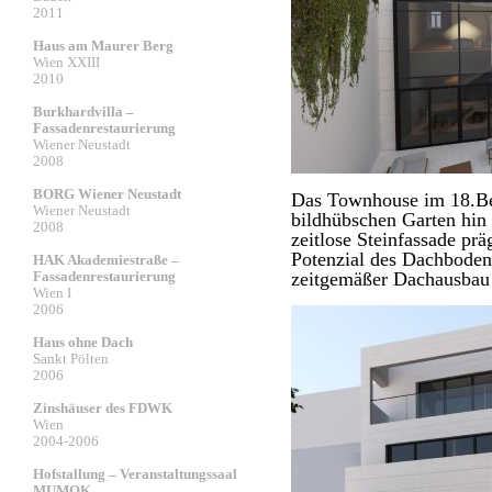
2011
Haus am Maurer Berg
Wien XXIII
2010
Burkhardvilla –
Fassadenrestaurierung
Wiener Neustadt
2008
BORG Wiener Neustadt
Das Townhouse im 18.Bez
Wiener Neustadt
bildhübschen Garten hin
2008
zeitlose Steinfassade pr
Potenzial des Dachbodens
HAK Akademiestraße –
Fassadenrestaurierung
zeitgemäßer Dachausbau 
Wien I
2006
Haus ohne Dach
Sankt Pölten
2006
Zinshäuser des FDWK
Wien
2004-2006
Hofstallung – Veranstaltungssaal
MUMOK