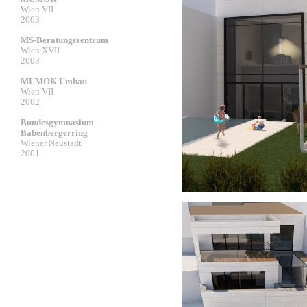
Wien VII
2003
MS-Beratungszentrum
Wien XVII
2003
MUMOK Umbau
Wien VII
2002
Bundesgymnasium
Babenbergerring
Wiener Neustadt
2001