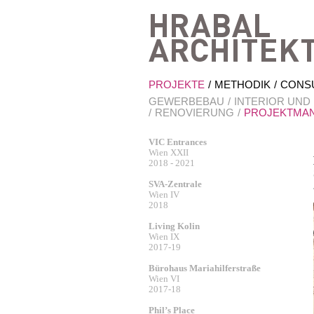
PROJEKTE
METHODIK
CONS
GEWERBEBAU
INTERIOR UND
RENOVIERUNG
PROJEKTMA
VIC Entrances
Wien XXII
2018 - 2021
SVA-Zentrale
Wien IV
2018
Living Kolin
Wien IX
2017-19
Bürohaus Mariahilferstraße
Wien VI
2017-18
Phil’s Place