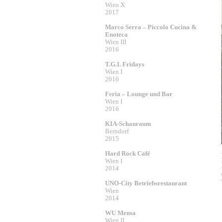
Wien X
2017
Marco Serra – Piccolo Cucina &
Enoteca
Wien III
2016
T.G.I. Fridays
Wien I
2016
Feria – Lounge und Bar
Wien I
2016
KIA-Schauraum
Berndorf
2015
Hard Rock Café
Wien I
2014
UNO-City Betriebsrestaurant
Wien
2014
WU Mensa
Wien II