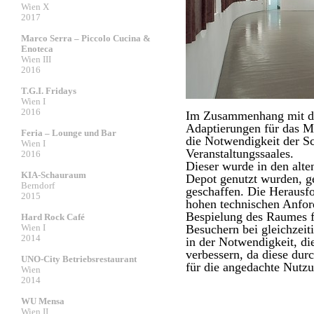
Wien X
2017
Marco Serra – Piccolo Cucina &
Enoteca
Wien III
2016
T.G.I. Fridays
Wien I
2016
Im Zusammenhang mit de
Adaptierungen für das 
Feria – Lounge und Bar
die Notwendigkeit der Sc
Wien I
Veranstaltungssaales.
2016
Dieser wurde in den alten
KIA-Schauraum
Depot genutzt wurden, g
Berndorf
geschaffen. Die Herausf
2015
hohen technischen Anfor
Bespielung des Raumes f
Hard Rock Café
Wien I
Besuchern bei gleichzei
2014
in der Notwendigkeit, di
verbessern, da diese du
UNO-City Betriebsrestaurant
für die angedachte Nutz
Wien
2014
WU Mensa
Wien II