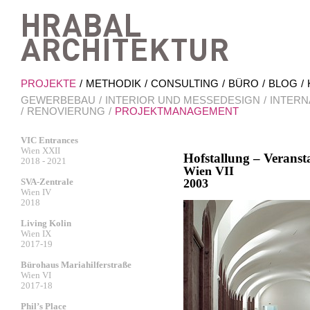
Hrab
PROJEKTE
METHODIK
CONSULTING
BÜRO
BLOG
GEWERBEBAU
INTERIOR UND MESSEDESIGN
INTERN
RENOVIERUNG
PROJEKTMANAGEMENT
VIC Entrances
Wien XXII
Hofstallung – Veran
2018 - 2021
Wien VII
SVA-Zentrale
2003
Wien IV
2018
Living Kolin
Wien IX
2017-19
Bürohaus Mariahilferstraße
Wien VI
2017-18
Phil’s Place