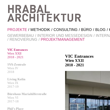
Hrab
PROJEKTE
METHODIK
CONSULTING
BÜRO
BLOG
GEWERBEBAU
INTERIOR UND MESSEDESIGN
INTERN
RENOVIERUNG
PROJEKTMANAGEMENT
VIC Entrances
Wien XXII
VIC Entrances
2018 - 2021
Wien XXII
SVA-Zentrale
2018 - 2021
Wien IV
2018
Living Kolin
Wien IX
2017-19
Bürohaus Mariahilferstraße
Wien VI
2017-18
Phil’s Place