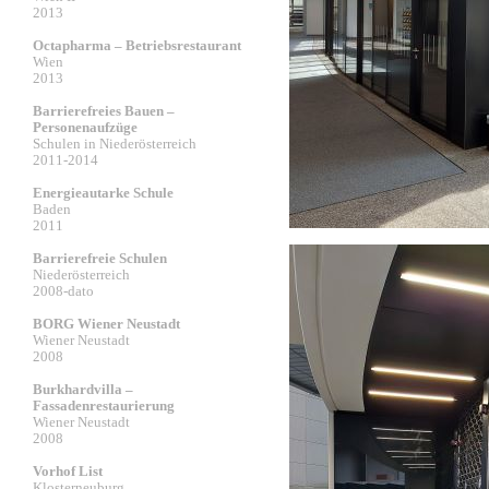
2013
Octapharma – Betriebsrestaurant
Wien
2013
Barrierefreies Bauen –
Personenaufzüge
Schulen in Niederösterreich
2011-2014
Energieautarke Schule
Baden
2011
Barrierefreie Schulen
Niederösterreich
2008-dato
BORG Wiener Neustadt
Wiener Neustadt
2008
Burkhardvilla –
Fassadenrestaurierung
Wiener Neustadt
2008
Vorhof List
Klosterneuburg