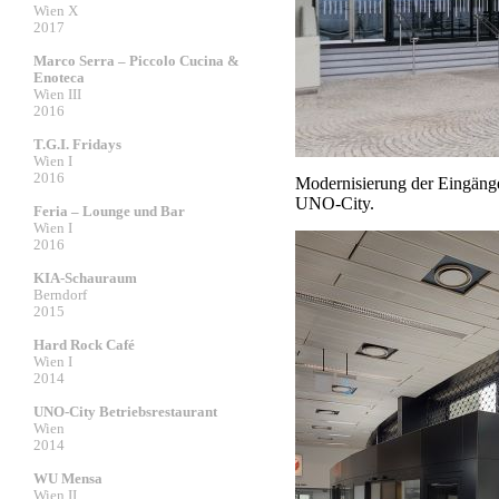
Wien X
2017
Marco Serra – Piccolo Cucina &
Enoteca
Wien III
2016
T.G.I. Fridays
Wien I
2016
Modernisierung der Eingänge
UNO-City.
Feria – Lounge und Bar
Wien I
2016
KIA-Schauraum
Berndorf
2015
Hard Rock Café
Wien I
2014
UNO-City Betriebsrestaurant
Wien
2014
WU Mensa
Wien II