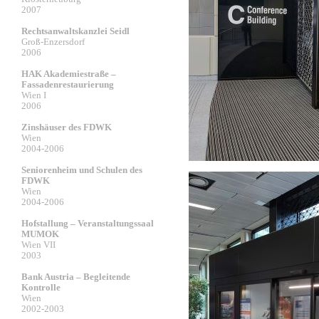
2007
Rechtsanwaltskanzlei Seidl
Groß-Enzersdorf
2006
HAK Akademiestraße –
Fassadenrestaurierung
Wien I
2006
Zinshäuser des FDWK
Wien
2004-2006
Seniorenheim und Schulen des
FDWK
Wien
2004-2006
Hofstallung – Veranstaltungssaal
MUMOK
Wien VII
2003
Bank Austria – Begleitende
Kontrolle
Wien
2002-2003