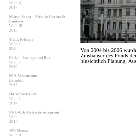
Wien X
2017
Marco Serra – Piccolo Cucina &
Enoteca
Wien III
2016
T.G.I. Fridays
Wien I
2016
Von 2004 bis 2006 wurde
Zinshäuser des Fonds de
Feria – Lounge und Bar
hinsichtlich Planung, Au
Wien I
2016
KIA-Schauraum
Berndorf
2015
Hard Rock Café
Wien I
2014
UNO-City Betriebsrestaurant
Wien
2014
WU Mensa
Wien II