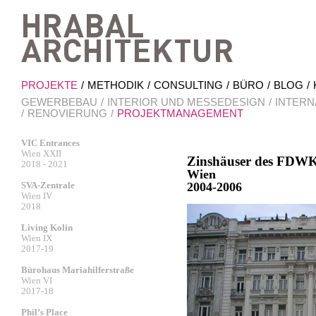
Hrab
PROJEKTE
METHODIK
CONSULTING
BÜRO
BLOG
GEWERBEBAU
INTERIOR UND MESSEDESIGN
INTERN
RENOVIERUNG
PROJEKTMANAGEMENT
VIC Entrances
Wien XXII
Zinshäuser des FDW
2018 - 2021
Wien
SVA-Zentrale
2004-2006
Wien IV
2018
Living Kolin
Wien IX
2017-19
Bürohaus Mariahilferstraße
Wien VI
2017-18
Phil’s Place