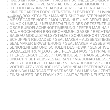
HAUS MIT PANORAMA
HAUS MIT SCHNEEBERG-BLICK
HOFSTALLUNG – VERANSTALTUNGSSAAL MUMOK
HO
HTL HOLLABRUNN
H[AUS]GEREIZT
KARTEN-HAUS
K
KINDERGARTEN FORCHTENSTEIN
LESEHOTEL
LIVIN
LUKAS BOX KITCHEN
MANNER-SHOP AM STEPHANSP
IMPRESSUM
MESSECARÉE NORD
MOUNTAIN HUT
MS-BERATUN
MUMOK UMBAU
NEUGESTALTUNG DES ORTSZENTR
OSCE BÜROFLÄCHENOPTIMIERUNG
PETER MARINA
RAUMROCHADEN BRG GRÖHRMÜHLGASSE
RECHTSA
SAUBAU MODULSTALLSYSTEME
SCHÜLERHORT VOL
SCHUPPEN RELOADED
SEAL MAKER – AUSSENSTIEGE
SEAL MAKER ERWEITERUNG
SEAL MAKER MESSESTAND
SENIORENHEIM UND SCHULEN DES FDWK
SENSITIVE
SOZIALZENTRUM EGG
SPLIT-LEVEL-HAUS
STYRIABR
THERESIENSCHLÖSSL
TOWNHOUSE
TRAUNSEEAPP
UNO-CITY BETRIEBSRESTAURANT
VIA DONAU MESSE
VIC HYDROLOGY CLEAN LAB
VIENNA BUSINESS SCH
VOITHPLATZ
VORHOF LIST
WOHNBAU ESTERHÁZYG
WOHNBAU MARGARETENSTRASSE
WU MENSA
ZEN
ZINSHÄUSER DES FDWK
ZOLLAMT WIENER NEUSTAD