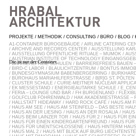
Hrab
PROJEKTE
METHODIK
CONSULTING
BÜRO
BLOG
A1-CONTAINER BÜROGEBÄUDE
AIRLINE CATERING CE
ARCHIVE AND RECORDS CENTER
AUSSTELLUNG KAR
AUSSTELLUNG ÖFFENTLICHE RITUALE – MUMOK
AUS
AUSTRIAN INSTITUTE OF TECHNOLOGY EINGANGSGE
Die ist nur der Container.
BARRIEREFREIE SCHULEN
BARRIEREFREIES BAUEN
BIRD-C LABOR
BLAULICHTZENTRUM
BONTUS IMMOB
BUNDESGYMNASIUM BABENBERGERRING
BURKHARD
BÜROHAUS MARIAHILFERSTRASSE
B[R]G ST. PÖLTEN
CLUSTER SCHULE
CURIE-MEITNER NUCLEAR APPLIC
EK MESSESTAND
ENERGIEAUTARKE SCHULE
E_CEN
FERIA – LOUNGE UND BAR
FH BURGENLAND
FLEXIB
GOLFCLUB FÖHRENWALD
HAK AKADEMIESTRASSE – 
HALLSTATT HIDEAWAY
HARD ROCK CAFÉ
HAUS AM F
HAUS AM SEE
HAUS AM STEINFELD – DAS BESTE HAU
HAUS AN DER LIESING
HAUS AN DER ROSALIA
HAUS
HAUS BEIM LAINZER TOR
HAUS FÜR 2
HAUS FÜR EI
HAUS FÜR EINEN KINDERGARTENFREUND
HAUS FÜR
HAUS FÜR UNENTSCHLOSSENE
HAUS HINTERM HAU
HAUS MAL 2
HAUS MIT BLICK AUF BURG LIECHTENSTE