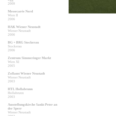
2009
Messecarée Nord
Wien II
2006
HAK Wiener Neustadt
Wiener Neustadt
2006
BG + BRG Stockerau
Stockerau
2006
Zentrum Simmeringer Markt
Wien XI
2005
Zollamt Wiener Neustadt
Wiener Neustadt
2003
HTL Hollabrunn
Hollabrunn
2003
Ausstellungskirche Sankt Peter an
der Sperr
Wiener Neustadt