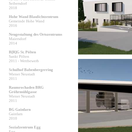
Seibersdorf
2018
Hohe Wand Blaulichtzentrum
Gemeinde Hohe Wand
2016
Neugestaltung des Ortszentrums
Maiersdorf
2014
B[R]G St. Pölten
Sankt Pölten
2011 - Wettbewerb
Schulhof Babenbergerring
Wiener Neustadt
2011
Raumrochaden BRG
Gröhrmühlgasse
Wiener Neustadt
2011
BG Gainfarn
Gainfarn
2010
Sozialzentrum Egg
Egg