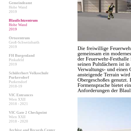
Gemeindeamt
Hohe Wand
2019
Blaulichtzentrum
Hohe Wand
2019
Ortszentrum
Groß-Schweinbarth
2019
Die freiwillige Feuerweh
gemeinsam ein modernes
FH Burgenland
der Feuerwehr-Festhalle
Pinkafeld
seinen Pultdächern ist i
2019
Verwaltungs- und einen G
Schülerhort Volksschule
ansteigende Terrain wird
Purkersdorf
Obergeschoßes genutzt. 
Purkersdorf
Formensprache bietet eine
2018-19
Anforderungen der Blauli
VIC Entrances
Wien XXII
2018 - 2021
VIC Gate 2 Checkpoint
Wien XXII
2018 - 2020
Archive and Records Center