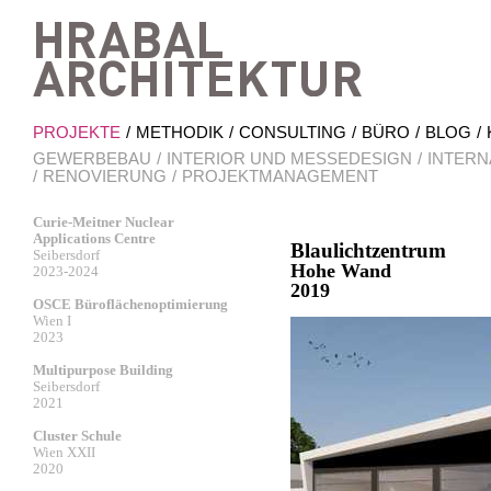
Hrab
PROJEKTE
METHODIK
CONSULTING
BÜRO
BLOG
GEWERBEBAU
INTERIOR UND MESSEDESIGN
INTERN
RENOVIERUNG
PROJEKTMANAGEMENT
Curie-Meitner Nuclear
Applications Centre
Blaulichtzentrum
Seibersdorf
Hohe Wand
2023-2024
2019
OSCE Büroflächenoptimierung
Wien I
2023
Multipurpose Building
Seibersdorf
2021
Cluster Schule
Wien XXII
2020