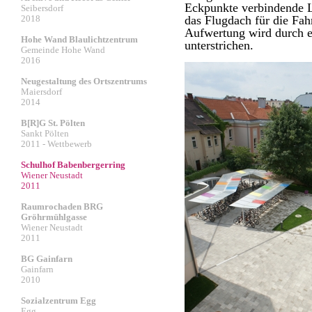
Eckpunkte verbindende L
Seibersdorf
2018
das Flugdach für die Fah
Aufwertung wird durch e
Hohe Wand Blaulichtzentrum
unterstrichen.
Gemeinde Hohe Wand
2016
Neugestaltung des Ortszentrums
Maiersdorf
2014
B[R]G St. Pölten
Sankt Pölten
2011 - Wettbewerb
Schulhof Babenbergerring
Wiener Neustadt
2011
Raumrochaden BRG
Gröhrmühlgasse
Wiener Neustadt
2011
BG Gainfarn
Gainfarn
2010
Sozialzentrum Egg
Egg