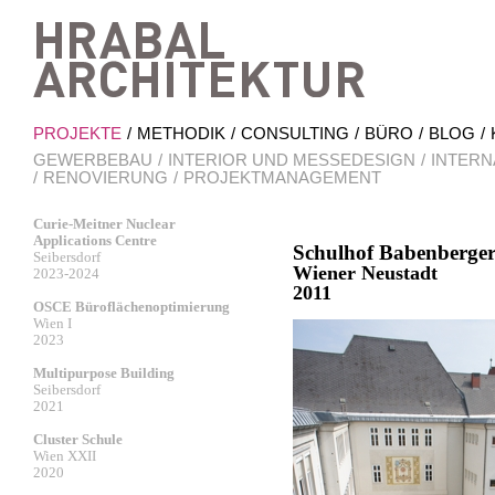
Hrab
PROJEKTE
METHODIK
CONSULTING
BÜRO
BLOG
GEWERBEBAU
INTERIOR UND MESSEDESIGN
INTERN
RENOVIERUNG
PROJEKTMANAGEMENT
Curie-Meitner Nuclear
Applications Centre
Schulhof Babenberger
Seibersdorf
Wiener Neustadt
2023-2024
2011
OSCE Büroflächenoptimierung
Wien I
2023
Multipurpose Building
Seibersdorf
2021
Cluster Schule
Wien XXII
2020