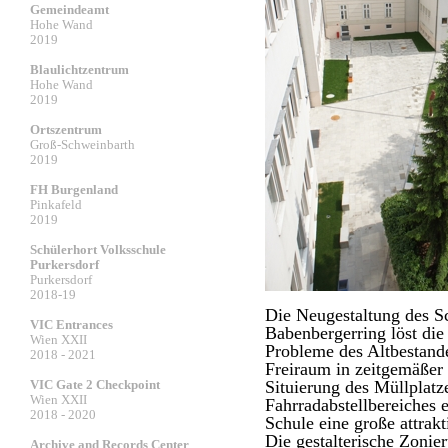
Gemeindeamt
Hohe Wand
2019
Blaulichtzentrum
Hohe Wand
2019
Ortszentrum
Groß-Schweinbarth
2019
FH Burgenland
Pinkafeld
2019
Schülerhort Volksschule
Purkersdorf
Purkersdorf
2018-19
Die Neugestaltung des 
VIC Entrances
Babenbergerring löst die
Wien XXII
Probleme des Altbestande
2018 - 2021
Freiraum in zeitgemäßer
VIC Gate 2 Checkpoint
Situierung des Müllplatz
Wien XXII
Fahrradabstellbereiches e
2018 - 2020
Schule eine große attrakt
Die gestalterische Zonie
Archive and Records Center