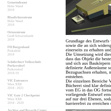
Gemeindeamt
Hohe Wand
2019
Blaulichtzentrum
Hohe Wand
2019
Ortszentrum
Groß-Schweinbarth
2019
Grundlage des Entwurfs w
sowie die an sich widers
FH Burgenland
einerseits zu erhalten un
Pinkafeld
Die Umsetzung wird dies
2019
dass das Objekt die bes
Schülerhort Volksschule
und sich aus Baukörpern
Purkersdorf
definierte Außenräume sc
Purkersdorf
Bezugsachsen erhalten, n
2018-19
entstehen.
VIC Entrances
Die einzelnen Bereiche 
Wien XXII
Bücherei sind klar defini
2018 - 2021
vom EG in das OG fortse
vorliegende Entwurf erm
VIC Gate 2 Checkpoint
auf nur drei Ebenen, so
Wien XXII
2018 - 2020
barrierefrei zu erreichen 
Archive and Records Center