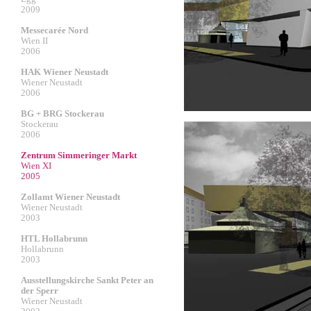
2009
Messecarée Nord
Wien II
2006
HAK Wiener Neustadt
Wiener Neustadt
2006
BG + BRG Stockerau
Stockerau
2006
Zentrum Simmeringer Markt
Wien XI
2005
Zollamt Wiener Neustadt
Wiener Neustadt
2003
HTL Hollabrunn
Hollabrunn
2003
Ausstellungskirche Sankt Peter an
der Sperr
Wiener Neustadt