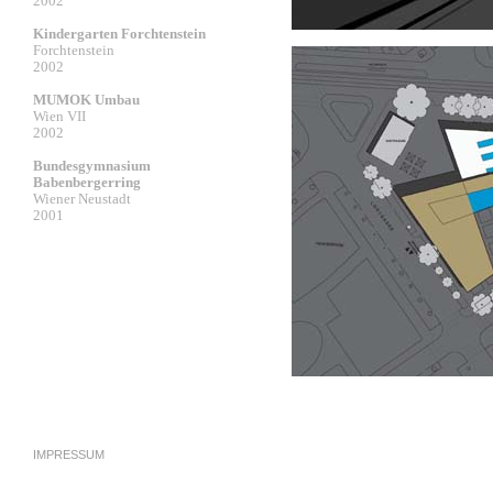
2002
Kindergarten Forchtenstein
Forchtenstein
2002
MUMOK Umbau
Wien VII
2002
Bundesgymnasium
Babenbergerring
Wiener Neustadt
2001
IMPRESSUM