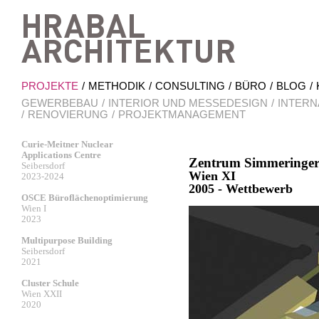
Hrab
PROJEKTE
METHODIK
CONSULTING
BÜRO
BLOG
GEWERBEBAU
INTERIOR UND MESSEDESIGN
INTERN
RENOVIERUNG
PROJEKTMANAGEMENT
Curie-Meitner Nuclear
Applications Centre
Zentrum Simmeringe
Seibersdorf
Wien XI
2023-2024
2005 - Wettbewerb
OSCE Büroflächenoptimierung
Wien I
2023
Multipurpose Building
Seibersdorf
2021
Cluster Schule
Wien XXII
2020