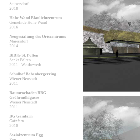
Seibersdorf
2018
Hohe Wand Blaulichtzentrum
Gemeinde Hohe Wand
2016
Neugestaltung des Ortszentrums
Maiersdorf
2014
B[R]G St. Pölten
Sankt Pölten
2011 - Wettbewerb
Schulhof Babenbergerring
Wiener Neustadt
2011
Raumrochaden BRG
Gröhrmühlgasse
Wiener Neustadt
2011
BG Gainfarn
Gainfarn
2010
Sozialzentrum Egg
Egg