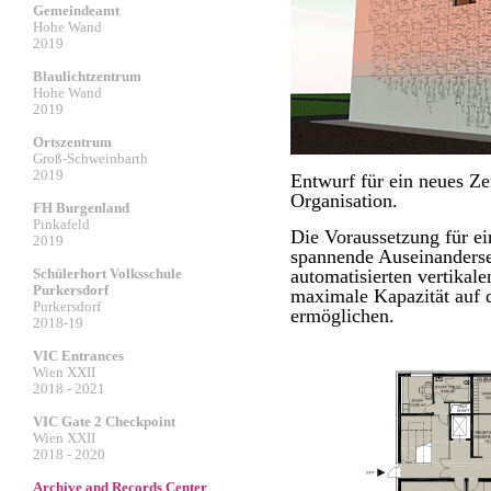
Gemeindeamt
Hohe Wand
2019
Blaulichtzentrum
Hohe Wand
2019
Ortszentrum
Groß-Schweinbarth
2019
Entwurf für ein neues Zen
Organisation.
FH Burgenland
Pinkafeld
Die Voraussetzung für e
2019
spannende Auseinanderse
Schülerhort Volksschule
automatisierten vertikal
Purkersdorf
maximale Kapazität auf 
Purkersdorf
ermöglichen.
2018-19
VIC Entrances
Wien XXII
2018 - 2021
VIC Gate 2 Checkpoint
Wien XXII
2018 - 2020
Archive and Records Center