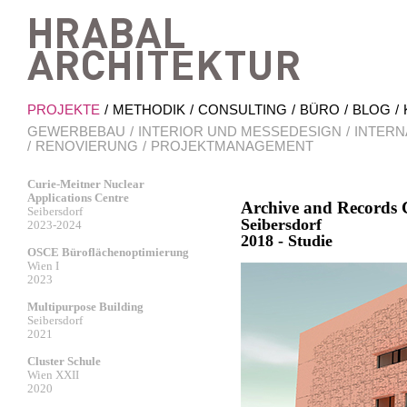
Hrab
PROJEKTE
METHODIK
CONSULTING
BÜRO
BLOG
GEWERBEBAU
INTERIOR UND MESSEDESIGN
INTERN
RENOVIERUNG
PROJEKTMANAGEMENT
Curie-Meitner Nuclear
Applications Centre
Archive and Records 
Seibersdorf
Seibersdorf
2023-2024
2018 - Studie
OSCE Büroflächenoptimierung
Wien I
2023
Multipurpose Building
Seibersdorf
2021
Cluster Schule
Wien XXII
2020