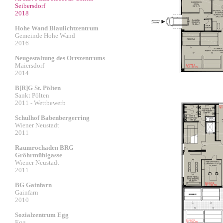
Seibersdorf
2018
Hohe Wand Blaulichtzentrum
Gemeinde Hohe Wand
2016
Neugestaltung des Ortszentrums
Maiersdorf
2014
B[R]G St. Pölten
Sankt Pölten
2011 - Wettbewerb
Schulhof Babenbergerring
Wiener Neustadt
2011
Raumrochaden BRG
Gröhrmühlgasse
Wiener Neustadt
2011
BG Gainfarn
Gainfarn
2010
Sozialzentrum Egg
Egg