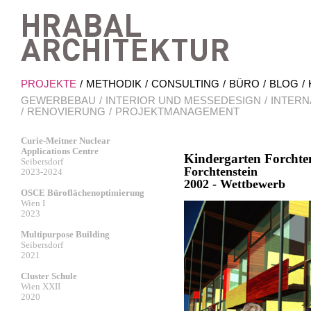
Hrab
PROJEKTE
METHODIK
CONSULTING
BÜRO
BLOG
GEWERBEBAU
INTERIOR UND MESSEDESIGN
INTERN
RENOVIERUNG
PROJEKTMANAGEMENT
Curie-Meitner Nuclear
Applications Centre
Kindergarten Forchte
Seibersdorf
Forchtenstein
2023-2024
2002 - Wettbewerb
OSCE Büroflächenoptimierung
Wien I
2023
Multipurpose Building
Seibersdorf
2021
Cluster Schule
Wien XXII
2020