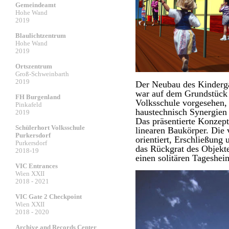
Gemeindeamt
Hohe Wand
2019
Blaulichtzentrum
Hohe Wand
2019
Ortszentrum
Groß-Schweinbarth
2019
Der Neubau des Kinderga
war auf dem Grundstück 
FH Burgenland
Volksschule vorgesehen,
Pinkafeld
haustechnisch Synergien 
2019
Das präsentierte Konzept
Schülerhort Volksschule
linearen Baukörper. Die 
Purkersdorf
orientiert, Erschließung
Purkersdorf
das Rückgrat des Objekte
2018-19
einen solitären Tageshe
VIC Entrances
Wien XXII
2018 - 2021
VIC Gate 2 Checkpoint
Wien XXII
2018 - 2020
Archive and Records Center