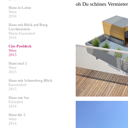
oh Du schönes Vermieter
Haus in Lainz
Wien
2016
Haus mit Blick auf Burg
Liechtenstein
Maria Enzersdorf
2016
City-Pooldeck
Wien
2015
Haus mal 2
Wien
2015
Haus mit Schneeberg-Blick
Katzelsdorf
2015
Haus am See
Felixdorf
2014
Haus für 2
Wien
2014