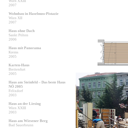
Wien XXIII
2007
Wohnbau in Haselnuss-Pistazie
Wien XII
2007
Haus ohne Dach
Sankt Pölten
2006
Haus mit Panorama
Krems
2005
Karten-Haus
Breitenfurt
2005
Haus am Steinfeld – Das beste Haus
NÖ 2005
Felixdorf
2003
Haus an der Liesing
Wien XXIII
2003
Haus am Wiesener Berg
Bad Sauerbrunn