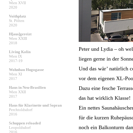
Wien XVII
2020
Voithplatz
St. Pölten
2020
H[aus]gereizt
Wien XXIII
2018
Peter und Lydia – oh we
Living Kolin
Wien IX
liegen gerne in der Sonn
2017-19
Und das wär’ natürlich c
Wohnbau Hugogasse
Wien XI
vor dem eigenen XL-Poo
2017
Haus in Neu-Brasilien
Dazu eine fesche Terrass
Wien XXII
2017
das hat wirklich Klasse!
Haus für Klarinette und Sopran
Ein nettes Saunahäusche
Perchtoldsdorf
2016
für die kurzen Ruhepäus
Schuppen reloaded
noch ein Balkonturm da
Leopoldsdorf
2016