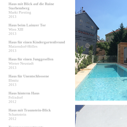
Haus mit Blick auf die Ruine
Starhemberg
Markt Piesting
2013
Haus beim Lainzer Tor
Wien XIII
2013
Haus für einen Kindergartenfreund
Matzendorf-Hölles
2013
Haus für einen Junggesellen
Wiener Neustadt
2013
Haus für Unentschlossene
Illmitz
2013
Haus hinterm Haus
Felixdorf
2012
Haus mit Traunstein-Blick
Scharnstein
2012