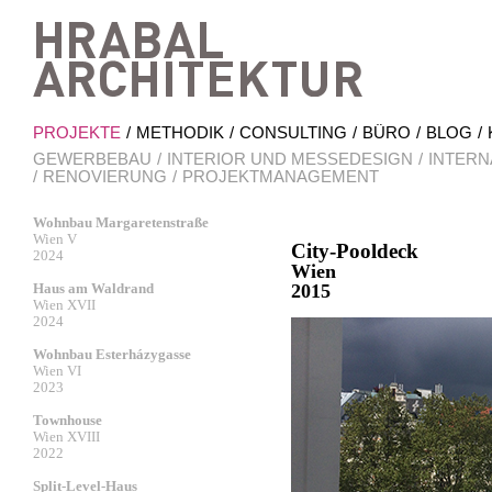
Hrab
PROJEKTE
METHODIK
CONSULTING
BÜRO
BLOG
GEWERBEBAU
INTERIOR UND MESSEDESIGN
INTERN
RENOVIERUNG
PROJEKTMANAGEMENT
Wohnbau Margaretenstraße
Wien V
City-Pooldeck
2024
Wien
Haus am Waldrand
2015
Wien XVII
2024
Wohnbau Esterházygasse
Wien VI
2023
Townhouse
Wien XVIII
2022
Split-Level-Haus