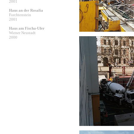
2001
Haus an der Rosalia
Forchtenstein
2001
Haus am Fischa-Ufer
Wiener Neustadt
2000