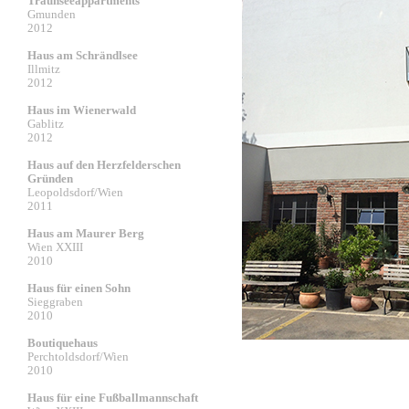
Traunseeappartments
Gmunden
2012
Haus am Schrändlsee
Illmitz
2012
Haus im Wienerwald
Gablitz
2012
Haus auf den Herzfelderschen
Gründen
Leopoldsdorf/Wien
2011
Haus am Maurer Berg
Wien XXIII
2010
Haus für einen Sohn
Sieggraben
2010
Boutiquehaus
Perchtoldsdorf/Wien
2010
Haus für eine Fußballmannschaft