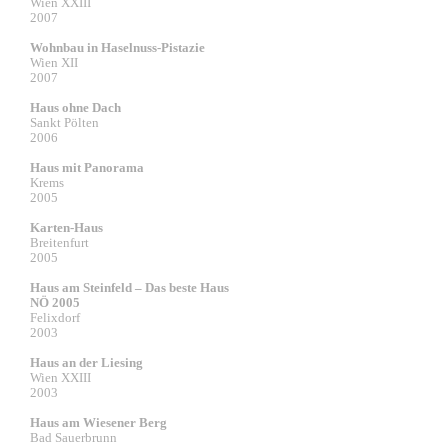
Wien XXIII
2007
Wohnbau in Haselnuss-Pistazie
Wien XII
2007
Haus ohne Dach
Sankt Pölten
2006
Haus mit Panorama
Krems
2005
Karten-Haus
Breitenfurt
2005
Haus am Steinfeld – Das beste Haus
NÖ 2005
Felixdorf
2003
Haus an der Liesing
Wien XXIII
2003
Haus am Wiesener Berg
Bad Sauerbrunn