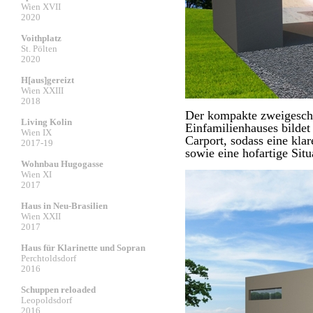
Wien XVII
2020
Voithplatz
St. Pölten
2020
H[aus]gereizt
Wien XXIII
2018
Der kompakte zweigesch
Living Kolin
Einfamilienhauses bildet
Wien IX
Carport, sodass eine kla
2017-19
sowie eine hofartige Situ
Wohnbau Hugogasse
Wien XI
2017
Haus in Neu-Brasilien
Wien XXII
2017
Haus für Klarinette und Sopran
Perchtoldsdorf
2016
Schuppen reloaded
Leopoldsdorf
2016