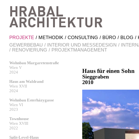
Hrab
PROJEKTE
METHODIK
CONSULTING
BÜRO
BLOG
GEWERBEBAU
INTERIOR UND MESSEDESIGN
INTERN
RENOVIERUNG
PROJEKTMANAGEMENT
Wohnbau Margaretenstraße
Wien V
Haus für einen Sohn
2024
Sieggraben
Haus am Waldrand
2010
Wien XVII
2024
Wohnbau Esterházygasse
Wien VI
2023
Townhouse
Wien XVIII
2022
Split-Level-Haus