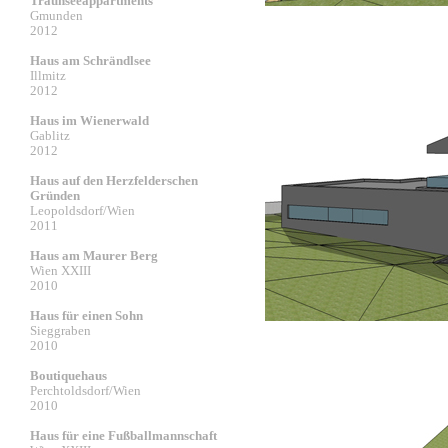
Traunseeappartments
Gmunden
2012
Haus am Schrändlsee
Illmitz
2012
Haus im Wienerwald
Gablitz
2012
Haus auf den Herzfelderschen
Gründen
Leopoldsdorf/Wien
2011
Haus am Maurer Berg
Wien XXIII
2010
Haus für einen Sohn
Sieggraben
2010
Boutiquehaus
Perchtoldsdorf/Wien
2010
Haus für eine Fußballmannschaft