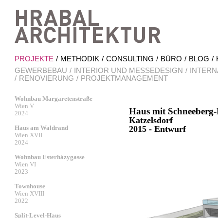
Hrab
PROJEKTE
METHODIK
CONSULTING
BÜRO
BLOG
GEWERBEBAU
INTERIOR UND MESSEDESIGN
INTERN
RENOVIERUNG
PROJEKTMANAGEMENT
Wohnbau Margaretenstraße
Wien V
Haus mit Schneeberg-
2024
Katzelsdorf
Haus am Waldrand
2015 - Entwurf
Wien XVII
2024
Wohnbau Esterházygasse
Wien VI
2023
Townhouse
Wien XVIII
2022
Split-Level-Haus