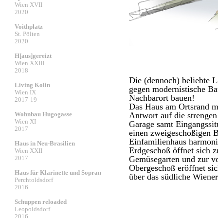
Wien XVII
2020
Voithplatz
St. Pölten
2020
H[aus]gereizt
Wien XXIII
2018
Die (dennoch) beliebte 
Living Kolin
gegen modernistische Ba
Wien IX
Nachbarort bauen!
2017-19
Das Haus am Ortsrand mi
Wohnbau Hugogasse
Antwort auf die strenge
Wien XI
Garage samt Eingangssitua
2017
einen zweigeschoßigen B
Einfamilienhaus harmoni
Haus in Neu-Brasilien
Erdgeschoß öffnet sich z
Wien XXII
2017
Gemüsegarten und zur vo
Obergeschoß eröffnet si
Haus für Klarinette und Sopran
über das südliche Wiene
Perchtoldsdorf
2016
Schuppen reloaded
Leopoldsdorf
2016